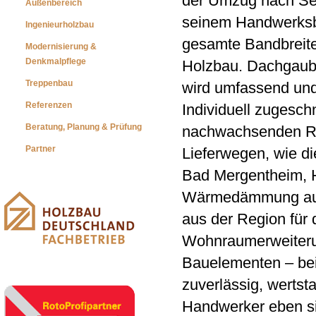
der Umzug nach Sex
Außenbereich
seinem Handwerksbe
Ingenieurholzbau
gesamte Bandbreite
Modernisierung &
Denkmalpflege
Holzbau. Dachgaube
Treppenbau
wird umfassend und 
Referenzen
Individuell zugesch
Beratung, Planung & Prüfung
nachwachsenden Roh
Partner
Lieferwegen, wie d
Bad Mergentheim, 
Wärmedämmung aus 
aus der Region für
Wohnraumerweiterun
Bauelementen – bei
zuverlässig, wertst
Handwerker eben s