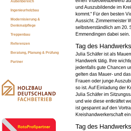
einen Videowettbewerb aus
Außenbereich
und Auszubildende im Krei
Ingenieurholzbau
kommt.“ Für den besten Vid
Modernisierung &
Aussicht. Zimmermeister W
Denkmalpflege
selbstverständlich am 20
Emmendingen dabei sein.
Treppenbau
Referenzen
Tag des Handwerks
Beratung, Planung & Prüfung
Julia Schäfer ist als Mauer
Handwerk tätig. Ihre wicht
Partner
jedenfalls gute Chancen u
gelten das Mauer- und das
Frauen oder junge Auszubi
so ist. Auf Einladung der
Julia Schäfer im Sitzungs
und wie diese entkräftet 
ist gespannt auf den Vort
Kreishandwerkerschaft ein
Tag des Handwerks