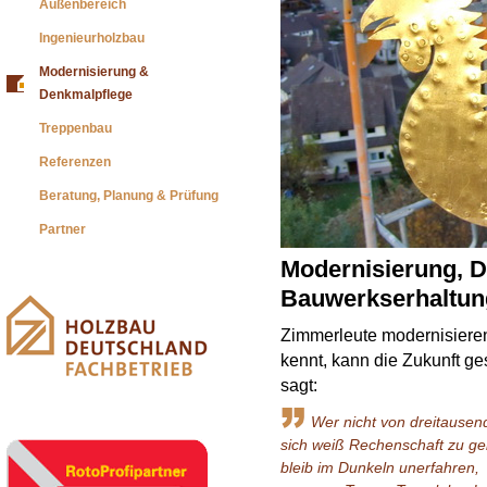
Außenbereich
Ingenieurholzbau
Modernisierung &
Denkmalpflege
Treppenbau
Referenzen
Beratung, Planung & Prüfung
Partner
Modernisierung, 
Bauwerkserhaltun
Zimmerleute modernisieren
kennt, kann die Zukunft g
sagt:
Wer nicht von dreitausen
sich weiß Rechenschaft zu ge
bleib im Dunkeln unerfahren,