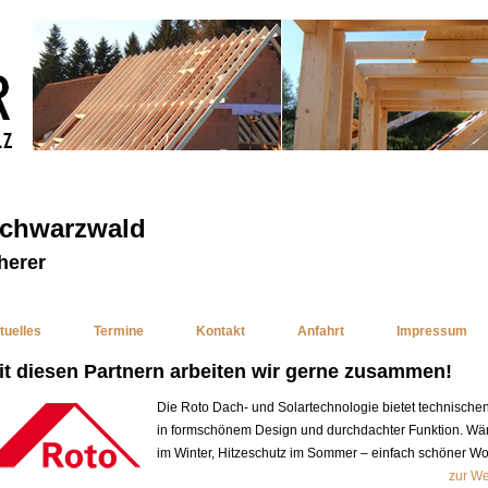
Schwarzwald
herer
tuelles
Termine
Kontakt
Anfahrt
Impressum
it diesen Partnern arbeiten wir gerne zusammen!
Die Roto Dach- und Solartechnologie bietet technische
in formschönem Design und durchdachter Funktion. W
im Winter, Hitzeschutz im Sommer – einfach schöner W
zur We