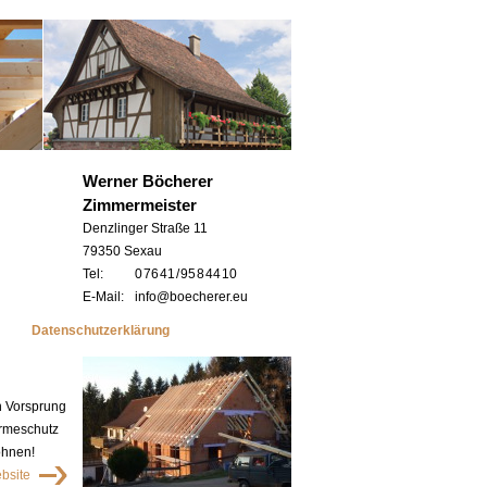
Werner Böcherer
Zimmermeister
Denzlinger Straße 11
79350 Sexau
Tel:
0 76 41 / 95 8 44 10
E-Mail:
info@boecherer.eu
Datenschutzerklärung
n Vorsprung
ärmeschutz
ohnen!
bsite