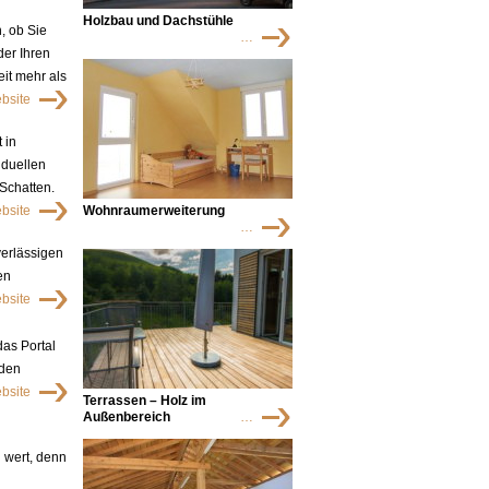
Holzbau und Dachstühle
, ob Sie
…
er Ihren
it mehr als
bsite
 in
iduellen
 Schatten.
bsite
Wohnraumerweiterung
…
verlässigen
en
bsite
das Portal
 den
bsite
Terrassen – Holz im
Außenbereich
…
 wert, denn