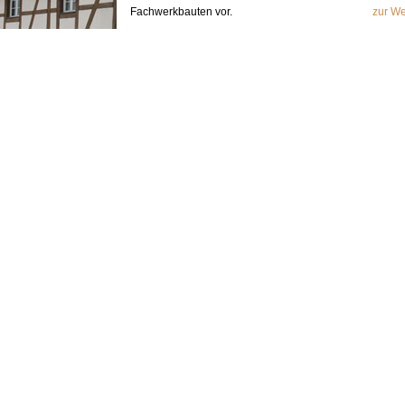
Fachwerkbauten vor.
zur We