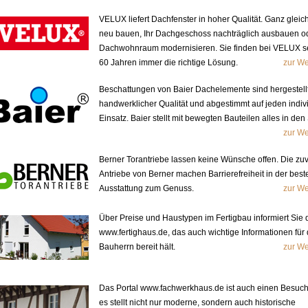
VELUX liefert Dachfenster in hoher Qualität. Ganz gleich
neu bauen, Ihr Dachgeschoss nachträglich ausbauen od
Dachwohnraum modernisieren. Sie finden bei VELUX se
60 Jahren immer die richtige Lösung.
zur We
Beschattungen von Baier Dachelemente sind hergestellt
handwerklicher Qualität und abgestimmt auf jeden indiv
Einsatz. Baier stellt mit bewegten Bauteilen alles in den
zur We
Berner Torantriebe lassen keine Wünsche offen. Die zu
Antriebe von Berner machen Barrierefreiheit in der best
Ausstattung zum Genuss.
zur We
Über Preise und Haustypen im Fertigbau informiert Sie 
www.fertighaus.de, das auch wichtige Informationen für
Bauherrn bereit hält.
zur We
Das Portal www.fachwerkhaus.de ist auch einen Besuch
es stellt nicht nur moderne, sondern auch historische