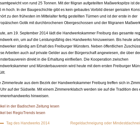
samtgewicht von rund 25 Tonnen. Mit der filigran aufgeteilten Maßwerkspitze ist d
6 m hoch. In der Baugeschichte gibt es kein gebautes Vorbild dieser genialen Konst
ört zu den frühesten im Mittelalter fertig gestellten Türmen und ist der erste in der
ropäischen Gotik mit durchbrochenen Obergeschossen und der filigranen Maßwerk
ute, am 19. September 2014 lädt die Handwerkskammer Freiburg das gesamte reg
ndwerk ein, um auf die Leistungsfähig des Handwerks hinzuweisen. Bis heute arb
ndwerker ständig am Erhalt des Freiburger Münsters. Neben öffentlichen Zuschüs
ese Arbeiten auch auf private Gelder aus der Bürgerschaft angewiesen, die über de
nsterbauverein direkt in die Erhaltung einfließen. Die Kooperation zwischen
ndwerkskammer und Münsterbauverein wird heute mit dem ersten Freiburger Münst
üllt.
e Zimmerleute aus dem Bezirk der Handwerkskammer Freiburg treffen sich in Zimm
 Uhr auf der Südseite. Mit einem Zimmererklatsch werden sie auf die Tradition des
mmererhandwerks hinweisen.
tikel in der Badischen Zeitung lesen
tikel bei RegioTrends lesen
Tag des Handwerks 2014
Regeldachneigung oder Mindestdachne