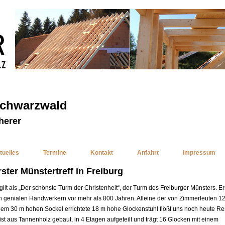
Schwarzwald
herer
tuelles
Termine
Kontakt
Anfahrt
Impressum
rster Münstertreff in Freiburg
 gilt als „Der schönste Turm der Christenheit“, der Turm des Freiburger Münsters. E
n genialen Handwerkern vor mehr als 800 Jahren. Alleine der von Zimmerleuten 1
nem 30 m hohen Sockel errichtete 18 m hohe Glockenstuhl flößt uns noch heute Re
 ist aus Tannenholz gebaut, in 4 Etagen aufgeteilt und trägt 16 Glocken mit einem