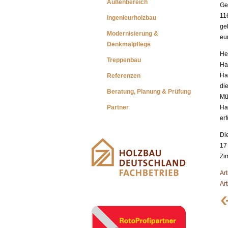
Außenbereich
Ge
11
Ingenieurholzbau
geh
Modernisierung &
eu
Denkmalpflege
He
Treppenbau
Ha
Ha
Referenzen
di
Beratung, Planung & Prüfung
Mü
Partner
Ha
erf
Di
17
Zi
Ar
Ar