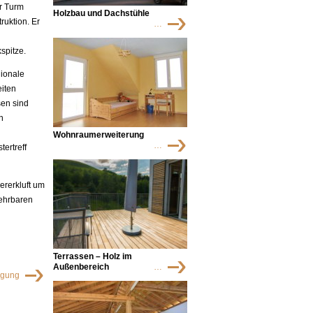
er Turm
Holzbau und Dachstühle
ruktion. Er
…
spitze.
ionale
eiten
sen sind
n
Wohnraumerweiterung
…
ertreff
ererkluft um
 ehrbaren
Terrassen – Holz im
Außenbereich
…
igung