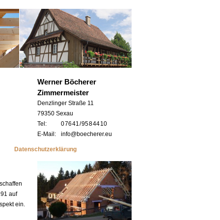
Werner Böcherer
Zimmermeister
Denzlinger Straße 11
79350 Sexau
Tel:
0 76 41 / 95 8 44 10
E-Mail:
info@boecherer.eu
Datenschutzerklärung
rschaffen
291 auf
spekt ein.