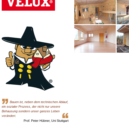
Bauen ist, neben dem technischen Ablauf,
ein sozialer Prozess, der nicht nur unsere
Behausung sondern unser ganzes Leben
verändert.
Prof. Peter Hübner, Uni Stuttgart